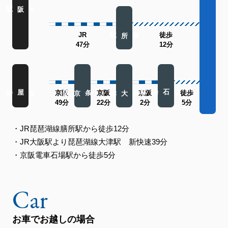
大阪駅
膳所駅
JR
徒歩
47分
12分
京阪石場駅
三条京阪
淀屋橋
浜大津
京阪
京阪
京阪
徒歩
49分
22分
2分
5分
・JR琵琶湖線膳所駅から徒歩12分
・JR大阪駅より琵琶湖線大津駅 新快速39分
・京阪電車石場駅から徒歩5分
お車でお越しの場合