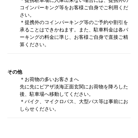
＊提携駐車場に入庫出来ない場合には、提携外の
コインパーキング等をお客様ご自身でご利用くだ
さい。
よくある質問
＊提携外のコインパーキング等のご予約や割引を
承ることはできかねます。また、駐車料金は各パ
ーキングの料金に準じ、お客様ご自身で直接ご精
新着情報
算ください。
公告
その他
＊お荷物の多いお客さまへ
宿泊約款
先に先にピアザ淡海正面玄関にお荷物を降ろした
後、駐車場へ移動してください。
＊バイク、マイクロバス、大型バス等は事前にお
プライバシーポリシー
しらせください。
カスタマーハラスメントに対する基本方針