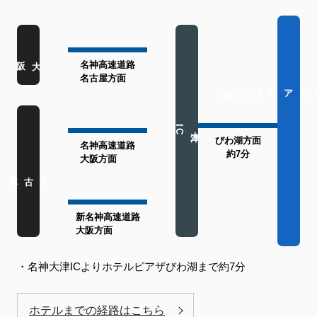
大阪
名神高速道路
名古屋方面
ホテルピアザびわ湖
C
大津I
びわ湖方面
名神高速道路
約7分
大阪方面
名古屋
新名神高速道路
大阪方面
・名神大津ICよりホテルピアザびわ湖まで約7分
ホテルまでの経路はこちら