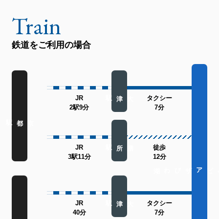
鉄道をご利用の場合
大津駅
JR
タクシー
2駅9分
7分
京都駅
膳所駅
JR
徒歩
3駅11分
12分
ホテルピアザびわ湖
大津駅
JR
タクシー
40分
7分