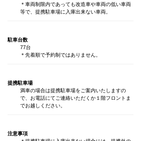
＊車両制限内であっても改造車や車両の低い車両
HOME
等で、提携駐車場に入庫出来ない車両。
選ばれる理由
駐車台数
77台
お部屋
＊先着順で予約制ではありません。
施設案内
提携駐車場
満車の場合は提携駐車場をご案内いたしますの
滋賀県立県民交流センター
で、お電話にてご連絡いただくか１階フロントま
でお越しください。
アクセス
注意事項
ホテル周辺案内