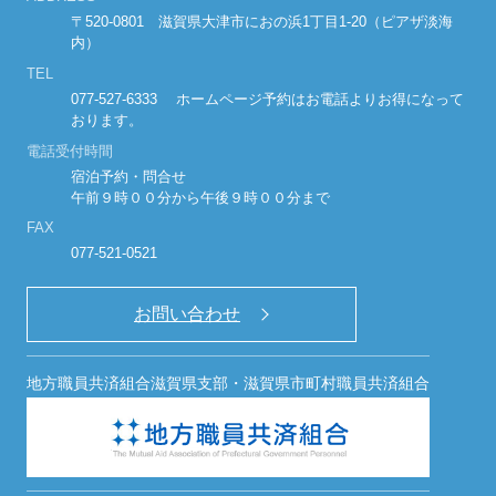
〒520-0801 滋賀県大津市におの浜1丁目1-20（ピアザ淡海
カスタマーハラスメントに対する基本方針
内）
TEL
077-527-6333 ホームページ予約はお電話よりお得になって
English
おります。
電話受付時間
宿泊予約・問合せ
午前９時００分から午後９時００分まで
FAX
宿泊プラン・ご予約
077-521-0521
宿泊予約確認・キャンセル
お問い合わせ
English
地方職員共済組合滋賀県支部・滋賀県市町村職員共済組合