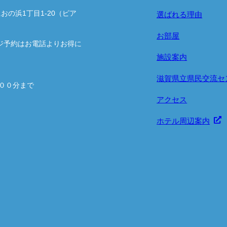
におの浜1丁目1-20（ピア
選ばれる理由
お部屋
ページ予約はお電話よりお得に
施設案内
滋賀県立県民交流セ
００分まで
アクセス
ホテル周辺案内