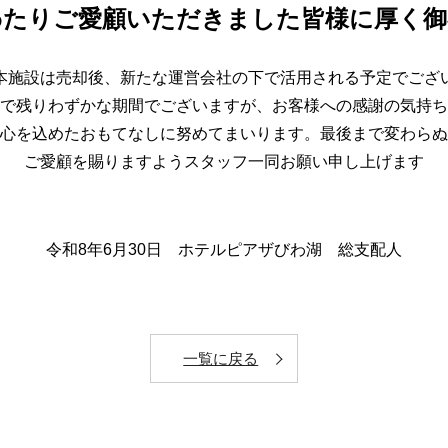
わたりご愛顧いただきました皆様に厚く御
本施設は売却後、新たな運営会社の下で活用される予定でござ
で残りわずかな期間でございますが、お客様への感謝の気持ち
心を込めたおもてなしに努めてまいります。最後まで変わらぬ
ご愛顧を賜りますようスタッフ一同お願い申し上げます
HOME
令和8年6月30日 ホテルピアザびわ湖 総支配人
選ばれる理由
お部屋
施設案内
一覧に戻る
滋賀県立県民交流センター