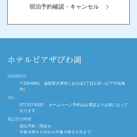
宿泊予約確認・キャンセル
よくある質問
新着情報
公告
ホテルピアザびわ湖
ADDRESS
宿泊約款
〒520-0801 滋賀県大津市におの浜1丁目1-20（ピアザ淡海
内）
TEL
プライバシーポリシー
077-527-6333 ホームページ予約はお電話よりお得になって
おります。
カスタマーハラスメントに対する基本方針
電話受付時間
宿泊予約・問合せ
午前９時００分から午後９時００分まで